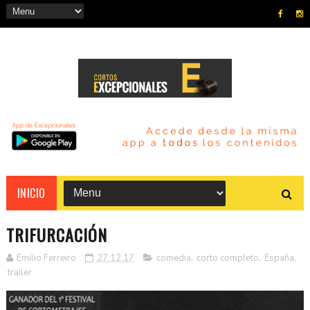
INICIO
TRIFURCACIÓN
Emilio Ferreiro
27.12.17
comedia
,
corto completo
,
España
,
trailer