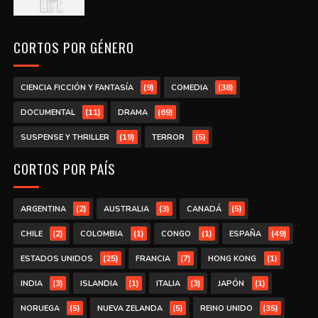
CORTOS POR GÉNERO
(9)
(38)
CIENCIA FICCIÓN Y FANTASÍA
COMEDIA
(11)
(69)
DOCUMENTAL
DRAMA
(19)
(5)
SUSPENSE Y THRILLER
TERROR
CORTOS POR PAÍS
(2)
(3)
(5)
ARGENTINA
AUSTRALIA
CANADÁ
(2)
(1)
(1)
(49)
CHILE
COLOMBIA
CONGO
ESPAÑA
(25)
(7)
(1)
ESTADOS UNIDOS
FRANCIA
HONG KONG
(3)
(1)
(3)
(1)
INDIA
ISLANDIA
ITALIA
JAPÓN
(5)
(5)
(35)
NORUEGA
NUEVA ZELANDA
REINO UNIDO