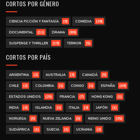
CORTOS POR GÉNERO
(9)
(38)
CIENCIA FICCIÓN Y FANTASÍA
COMEDIA
(11)
(69)
DOCUMENTAL
DRAMA
(19)
(5)
SUSPENSE Y THRILLER
TERROR
CORTOS POR PAÍS
(2)
(3)
(5)
ARGENTINA
AUSTRALIA
CANADÁ
(2)
(1)
(1)
(49)
CHILE
COLOMBIA
CONGO
ESPAÑA
(25)
(7)
(1)
ESTADOS UNIDOS
FRANCIA
HONG KONG
(3)
(1)
(3)
(1)
INDIA
ISLANDIA
ITALIA
JAPÓN
(5)
(5)
(35)
NORUEGA
NUEVA ZELANDA
REINO UNIDO
(1)
(1)
(2)
SUDÁFRICA
SUECIA
UCRANIA