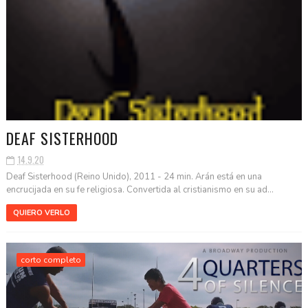
DEAF SISTERHOOD
14.9.20
Deaf Sisterhood (Reino Unido), 2011 - 24 min. Arán está en una
encrucijada en su fe religiosa. Convertida al cristianismo en su ad...
QUIERO VERLO
corto completo