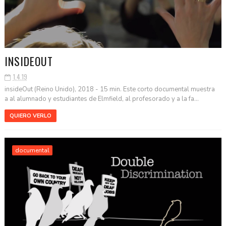
INSIDEOUT
1.4.19
insideOut (Reino Unido), 2018 - 15 min. Este corto documental muestra
a al alumnado y estudiantes de Elmfield, al profesorado y a la fa...
QUIERO VERLO
documental