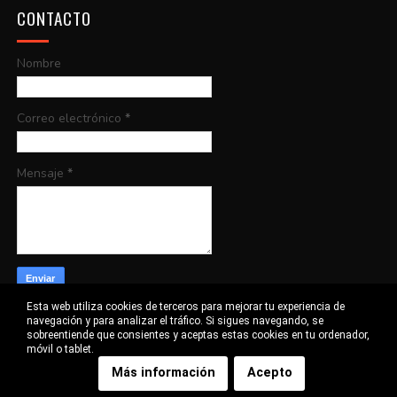
CONTACTO
Nombre
Correo electrónico
*
Mensaje
*
Esta web utiliza cookies de terceros para mejorar tu experiencia de
navegación y para analizar el tráfico. Si sigues navegando, se
sobreentiende que consientes y aceptas estas cookies en tu ordenador,
móvil o tablet.
©
CORTOS EXCEPCIONALES
2016-2020 | CREATED BY
SORA TEMPLATES
&
BLOGGER
Más información
Acepto
TEMPLATES