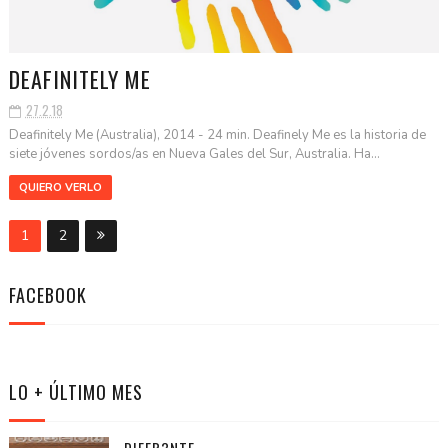
DEAFINITELY ME
27.2.18
Deafinitely Me (Australia), 2014 - 24 min. Deafinely Me es la historia de
siete jóvenes sordos/as en Nueva Gales del Sur, Australia. Ha...
QUIERO VERLO
1
2
FACEBOOK
LO + ÚLTIMO MES
DIFER3NTE