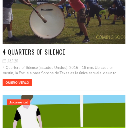
4 QUARTERS OF SILENCE
23.1.20
4 Quarters of Silence (Estados Unidos), 2016 - 18 min. Ubicada en
Austin, la Escuela para Sordos de Texas es la única escuela, de un to...
QUIERO VERLO
documental