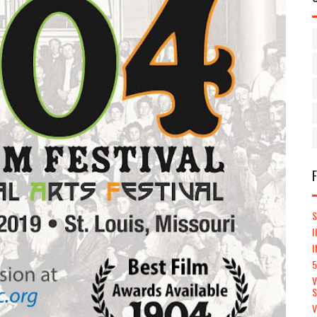
S
I
I
5
V
V