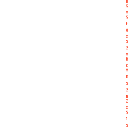
I
S
V
S
F
8
X
S
2
R
V
D
S
2
N
X
S
1
S