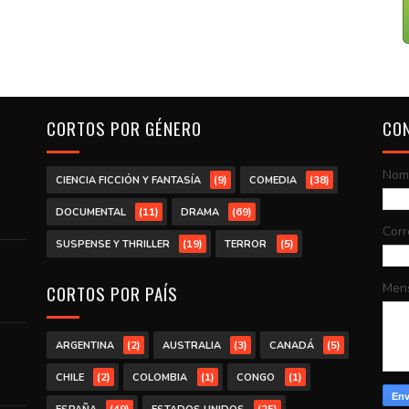
CORTOS POR GÉNERO
CO
Nom
(9)
(38)
CIENCIA FICCIÓN Y FANTASÍA
COMEDIA
(11)
(69)
DOCUMENTAL
DRAMA
Corr
(19)
(5)
SUSPENSE Y THRILLER
TERROR
Men
CORTOS POR PAÍS
(2)
(3)
(5)
ARGENTINA
AUSTRALIA
CANADÁ
(2)
(1)
(1)
CHILE
COLOMBIA
CONGO
(49)
(25)