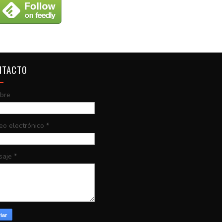
NTACTO
bre
eo electrónico
*
saje
*