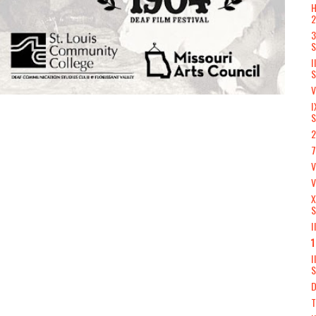
H
3
S
I
S
V
I
S
2
7
V
X
S
I
1
I
S
D
T