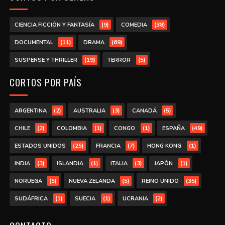
(9)
(38)
CIENCIA FICCIÓN Y FANTASÍA
COMEDIA
(11)
(69)
DOCUMENTAL
DRAMA
(19)
(5)
SUSPENSE Y THRILLER
TERROR
CORTOS POR PAÍS
(2)
(3)
(5)
ARGENTINA
AUSTRALIA
CANADÁ
(2)
(1)
(1)
(49)
CHILE
COLOMBIA
CONGO
ESPAÑA
(25)
(7)
(1)
ESTADOS UNIDOS
FRANCIA
HONG KONG
(3)
(1)
(3)
(1)
INDIA
ISLANDIA
ITALIA
JAPÓN
(5)
(5)
(35)
NORUEGA
NUEVA ZELANDA
REINO UNIDO
(1)
(1)
(2)
SUDÁFRICA
SUECIA
UCRANIA