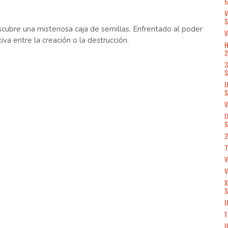
5
V
cubre una misteriosa caja de semillas. Enfrentado al poder
V
tiva entre la creación o la destrucción.
H
3
S
I
S
V
I
S
2
7
V
X
S
I
1
I