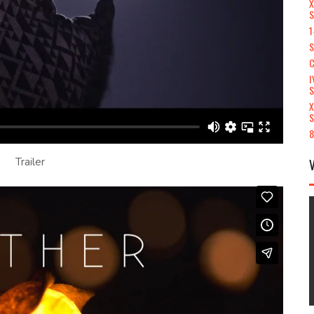
X
S
1
S
C
I
X
S
8
Trailer