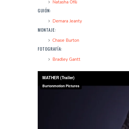
Natasha Ofili
GUIÓN:
Demara Jeanty
MONTAJE:
Chase Burton
FOTOGRAFÍA:
Bradley Gantt