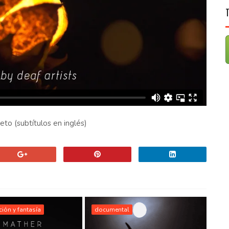
to (subtítulos en inglés)
cción y fantasía
documental