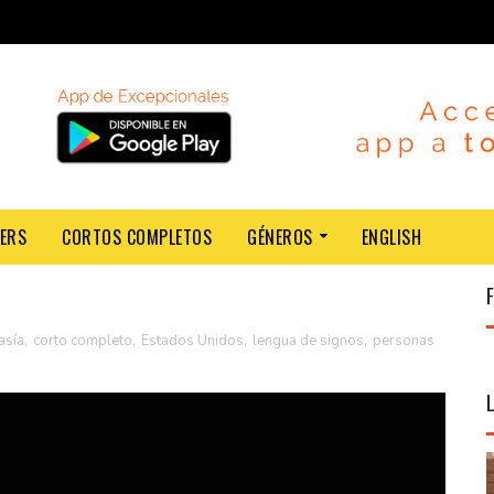
LERS
CORTOS COMPLETOS
GÉNEROS
ENGLISH
tasía
,
corto completo
,
Estados Unidos
,
lengua de signos
,
personas