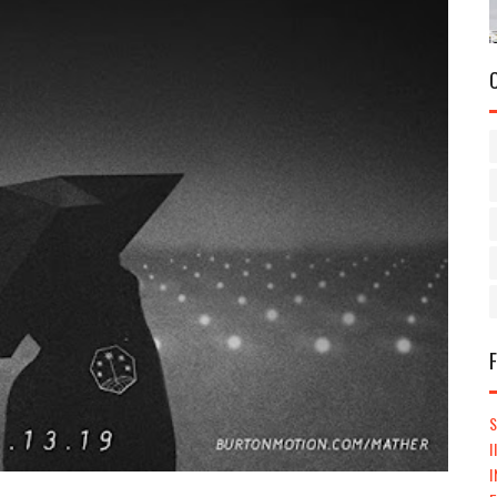
S
I
I