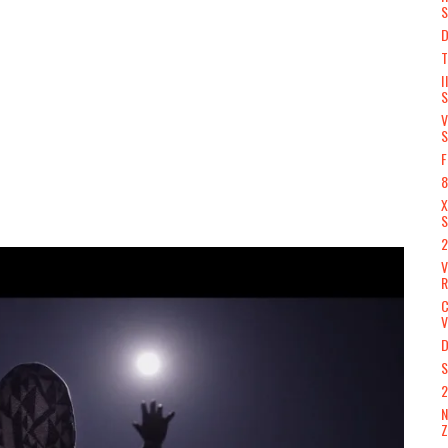
S
D
T
I
S
V
S
F
8
X
S
2
R
V
D
S
2
N