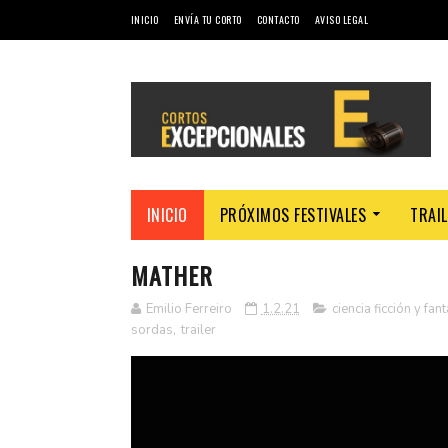
INICIO
ENVÍA TU CORTO
CONTACTO
AVISO LEGAL
INICIO
PRÓXIMOS FESTIVALES
TRAI
MATHER
Emilio Ferreiro
1.2.21
ciencia ficción y fan
sordas
,
trailer