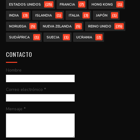
(25)
(7)
(1)
ESTADOS UNIDOS
FRANCIA
HONG KONG
(3)
(1)
(3)
(1)
INDIA
ISLANDIA
ITALIA
JAPÓN
(5)
(5)
(35)
NORUEGA
NUEVA ZELANDA
REINO UNIDO
(1)
(1)
(2)
SUDÁFRICA
SUECIA
UCRANIA
CONTACTO
Nombre
Correo electrónico
*
Mensaje
*