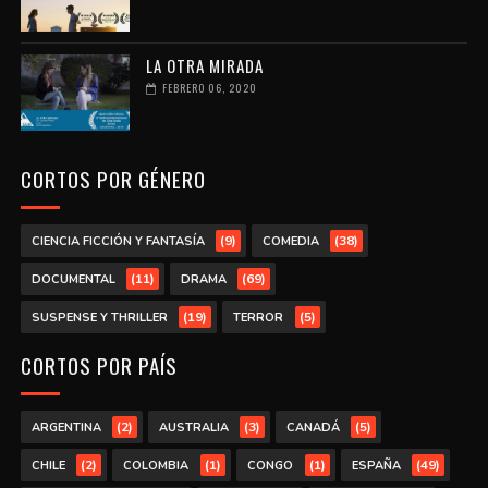
LA OTRA MIRADA
FEBRERO 06, 2020
CORTOS POR GÉNERO
(9)
(38)
CIENCIA FICCIÓN Y FANTASÍA
COMEDIA
(11)
(69)
DOCUMENTAL
DRAMA
(19)
(5)
SUSPENSE Y THRILLER
TERROR
CORTOS POR PAÍS
(2)
(3)
(5)
ARGENTINA
AUSTRALIA
CANADÁ
(2)
(1)
(1)
(49)
CHILE
COLOMBIA
CONGO
ESPAÑA