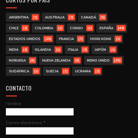
(2)
(3)
(5)
ARGENTINA
AUSTRALIA
CANADÁ
(2)
(1)
(1)
(49)
CHILE
COLOMBIA
CONGO
ESPAÑA
(25)
(7)
(1)
ESTADOS UNIDOS
FRANCIA
HONG KONG
(3)
(1)
(3)
(1)
INDIA
ISLANDIA
ITALIA
JAPÓN
(5)
(5)
(35)
NORUEGA
NUEVA ZELANDA
REINO UNIDO
(1)
(1)
(2)
SUDÁFRICA
SUECIA
UCRANIA
CONTACTO
Nombre
Correo electrónico
*