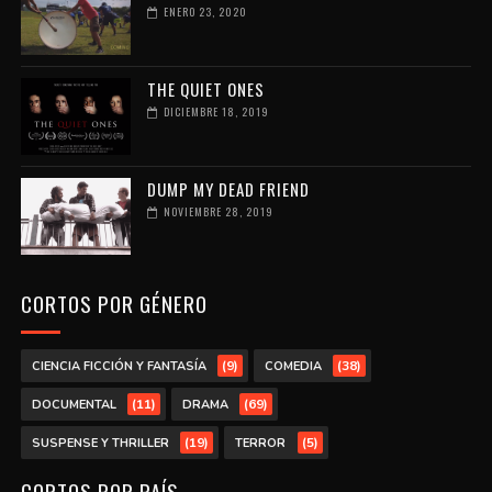
ENERO 23, 2020
THE QUIET ONES
DICIEMBRE 18, 2019
DUMP MY DEAD FRIEND
NOVIEMBRE 28, 2019
CORTOS POR GÉNERO
(9)
(38)
CIENCIA FICCIÓN Y FANTASÍA
COMEDIA
(11)
(69)
DOCUMENTAL
DRAMA
(19)
(5)
SUSPENSE Y THRILLER
TERROR
CORTOS POR PAÍS