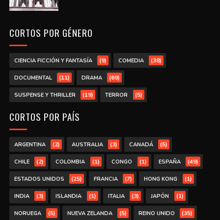
CORTOS POR GÉNERO
(9)
(38)
CIENCIA FICCIÓN Y FANTASÍA
COMEDIA
(11)
(69)
DOCUMENTAL
DRAMA
(19)
(5)
SUSPENSE Y THRILLER
TERROR
CORTOS POR PAÍS
(2)
(3)
(5)
ARGENTINA
AUSTRALIA
CANADÁ
(2)
(1)
(1)
(49)
CHILE
COLOMBIA
CONGO
ESPAÑA
(25)
(7)
(1)
ESTADOS UNIDOS
FRANCIA
HONG KONG
(3)
(1)
(3)
(1)
INDIA
ISLANDIA
ITALIA
JAPÓN
(5)
(5)
(35)
NORUEGA
NUEVA ZELANDA
REINO UNIDO