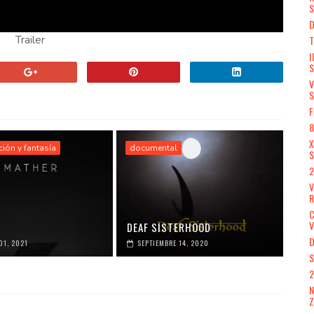
S
D
T
Trailer
I
S
V
S
F
8
X
cción y fantasía
documental
S
2
R
V
DEAF SISTERHOOD
D
01, 2021
SEPTIEMBRE 14, 2020
S
2
N