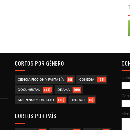
CORTOS POR GÉNERO
CO
Nom
(9)
(38)
CIENCIA FICCIÓN Y FANTASÍA
COMEDIA
(11)
(69)
DOCUMENTAL
DRAMA
Corr
(19)
(5)
SUSPENSE Y THRILLER
TERROR
Men
CORTOS POR PAÍS