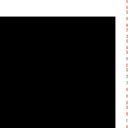
5
V
V
H
3
S
I
S
V
I
S
2
7
V
X
S
I
1
I