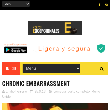
INICIO
CHRONIC EMBARRASSMENT
Emilio Ferreiro
25.9.18
comedia
,
corto completo
,
Reino
Unido