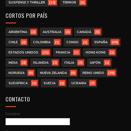
(19)
(5)
SUSPENSE Y THRILLER
TERROR
CORTOS POR PAÍS
(2)
(3)
(5)
ARGENTINA
AUSTRALIA
CANADÁ
(2)
(1)
(1)
(49)
CHILE
COLOMBIA
CONGO
ESPAÑA
(25)
(7)
(1)
ESTADOS UNIDOS
FRANCIA
HONG KONG
(3)
(1)
(3)
(1)
INDIA
ISLANDIA
ITALIA
JAPÓN
(5)
(5)
(35)
NORUEGA
NUEVA ZELANDA
REINO UNIDO
(1)
(1)
(2)
SUDÁFRICA
SUECIA
UCRANIA
CONTACTO
Nombre