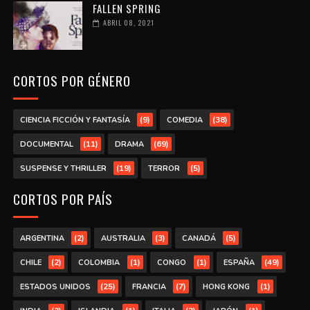
FALLEN SPRING
ABRIL 08, 2021
CORTOS POR GÉNERO
(9)
(38)
CIENCIA FICCIÓN Y FANTASÍA
COMEDIA
(11)
(69)
DOCUMENTAL
DRAMA
(19)
(5)
SUSPENSE Y THRILLER
TERROR
CORTOS POR PAÍS
(2)
(3)
(5)
ARGENTINA
AUSTRALIA
CANADÁ
(2)
(1)
(1)
(49)
CHILE
COLOMBIA
CONGO
ESPAÑA
(25)
(7)
(1)
ESTADOS UNIDOS
FRANCIA
HONG KONG