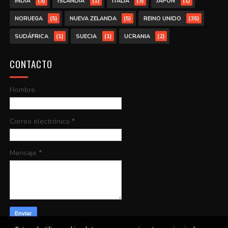
(3)
(1)
(3)
(1)
INDIA
ISLANDIA
ITALIA
JAPÓN
(5)
(5)
(35)
NORUEGA
NUEVA ZELANDA
REINO UNIDO
(1)
(1)
(2)
SUDÁFRICA
SUECIA
UCRANIA
CONTACTO
Nombre
Correo electrónico
*
Mensaje
*