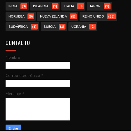
(3)
(1)
(3)
(1)
INDIA
ISLANDIA
ITALIA
JAPÓN
(5)
(5)
(35)
NORUEGA
NUEVA ZELANDA
REINO UNIDO
(1)
(1)
(2)
SUDÁFRICA
SUECIA
UCRANIA
CONTACTO
Nombre
Correo electrónico
*
Mensaje
*