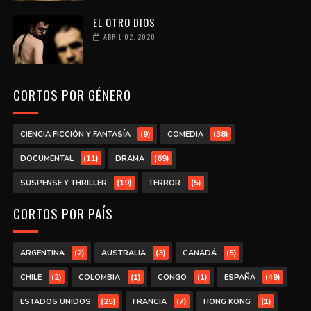
EL OTRO DIOS
ABRIL 02, 2020
CORTOS POR GÉNERO
(9)
(38)
CIENCIA FICCIÓN Y FANTASÍA
COMEDIA
(11)
(69)
DOCUMENTAL
DRAMA
(19)
(5)
SUSPENSE Y THRILLER
TERROR
CORTOS POR PAÍS
(2)
(3)
(5)
ARGENTINA
AUSTRALIA
CANADÁ
(2)
(1)
(1)
(49)
CHILE
COLOMBIA
CONGO
ESPAÑA
(25)
(7)
(1)
ESTADOS UNIDOS
FRANCIA
HONG KONG