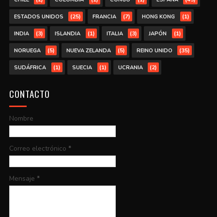
(25)
(7)
(1)
ESTADOS UNIDOS
FRANCIA
HONG KONG
(3)
(1)
(3)
(1)
INDIA
ISLANDIA
ITALIA
JAPÓN
(5)
(5)
(35)
NORUEGA
NUEVA ZELANDA
REINO UNIDO
(1)
(1)
(2)
SUDÁFRICA
SUECIA
UCRANIA
CONTACTO
Nombre
Correo electrónico
*
Mensaje
*