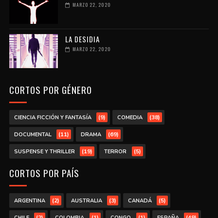
MARZO 22, 2020
LA DESIDIA
MARZO 22, 2020
CORTOS POR GÉNERO
(9)
(38)
CIENCIA FICCIÓN Y FANTASÍA
COMEDIA
(11)
(69)
DOCUMENTAL
DRAMA
(19)
(5)
SUSPENSE Y THRILLER
TERROR
CORTOS POR PAÍS
(2)
(3)
(5)
ARGENTINA
AUSTRALIA
CANADÁ
(2)
(1)
(1)
(49)
CHILE
COLOMBIA
CONGO
ESPAÑA