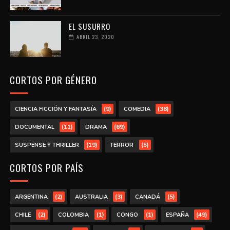
EL SUSURRO
ABRIL 23, 2020
CORTOS POR GÉNERO
(9)
(38)
CIENCIA FICCIÓN Y FANTASÍA
COMEDIA
(11)
(69)
DOCUMENTAL
DRAMA
(19)
(5)
SUSPENSE Y THRILLER
TERROR
CORTOS POR PAÍS
(2)
(3)
(5)
ARGENTINA
AUSTRALIA
CANADÁ
(2)
(1)
(1)
(49)
CHILE
COLOMBIA
CONGO
ESPAÑA