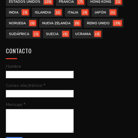
(25)
(7)
(1)
ESTADOS UNIDOS
FRANCIA
HONG KONG
(3)
(1)
(3)
(1)
INDIA
ISLANDIA
ITALIA
JAPÓN
(5)
(5)
(35)
NORUEGA
NUEVA ZELANDA
REINO UNIDO
(1)
(1)
(2)
SUDÁFRICA
SUECIA
UCRANIA
CONTACTO
Nombre
Correo electrónico
*
Mensaje
*