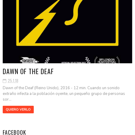
DAWN OF THE DEAF
25.1.18
Dawn of the Deaf (Reino Unido), 2016 - 12 min. Cuando un sonido
extraño infecta a la población oyente, un pequeño grupo de personas
sor...
QUIERO VERLO
FACEBOOK