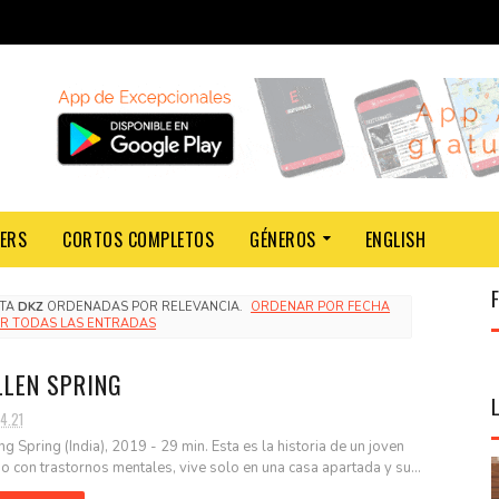
LERS
CORTOS COMPLETOS
GÉNEROS
ENGLISH
LTA
DKZ
ORDENADAS POR RELEVANCIA.
ORDENAR POR FECHA
R TODAS LAS ENTRADAS
LLEN SPRING
4.21
ing Spring (India), 2019 - 29 min. Esta es la historia de un joven
o con trastornos mentales, vive solo en una casa apartada y su...