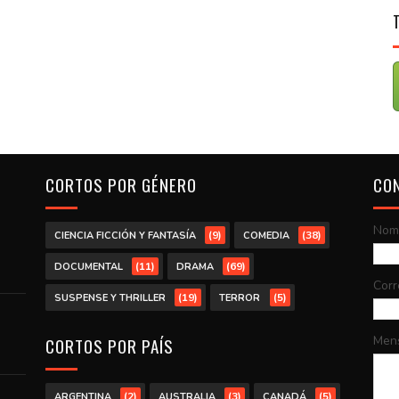
CORTOS POR GÉNERO
CO
Nom
(9)
(38)
CIENCIA FICCIÓN Y FANTASÍA
COMEDIA
(11)
(69)
DOCUMENTAL
DRAMA
Corr
(19)
(5)
SUSPENSE Y THRILLER
TERROR
Men
CORTOS POR PAÍS
(2)
(3)
(5)
ARGENTINA
AUSTRALIA
CANADÁ