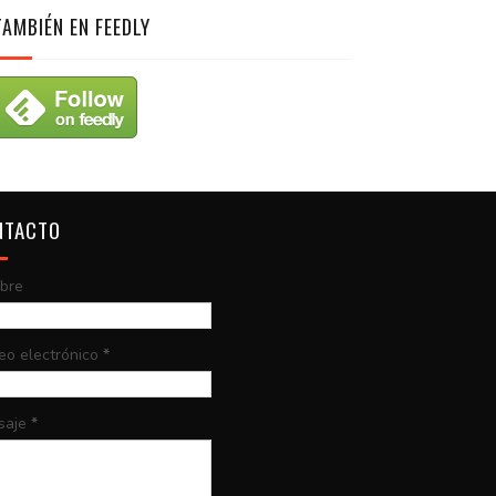
TAMBIÉN EN FEEDLY
NTACTO
bre
eo electrónico
*
saje
*