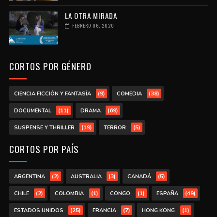
LA OTRA MIRADA
FEBRERO 06, 2020
CORTOS POR GÉNERO
(9)
(38)
CIENCIA FICCIÓN Y FANTASÍA
COMEDIA
(11)
(69)
DOCUMENTAL
DRAMA
(19)
(5)
SUSPENSE Y THRILLER
TERROR
CORTOS POR PAÍS
(2)
(3)
(5)
ARGENTINA
AUSTRALIA
CANADÁ
(2)
(1)
(1)
(49)
CHILE
COLOMBIA
CONGO
ESPAÑA
(25)
(7)
(1)
ESTADOS UNIDOS
FRANCIA
HONG KONG