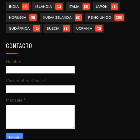
(3)
(1)
(3)
(1)
INDIA
ISLANDIA
ITALIA
JAPÓN
(5)
(5)
(35)
NORUEGA
NUEVA ZELANDA
REINO UNIDO
(1)
(1)
(2)
SUDÁFRICA
SUECIA
UCRANIA
CONTACTO
Nombre
Correo electrónico
*
Mensaje
*