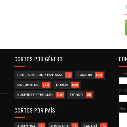
CORTOS POR GÉNERO
CO
Nom
(9)
(38)
CIENCIA FICCIÓN Y FANTASÍA
COMEDIA
(11)
(69)
DOCUMENTAL
DRAMA
Corr
(19)
(5)
SUSPENSE Y THRILLER
TERROR
Men
CORTOS POR PAÍS
(2)
(3)
(5)
ARGENTINA
AUSTRALIA
CANADÁ