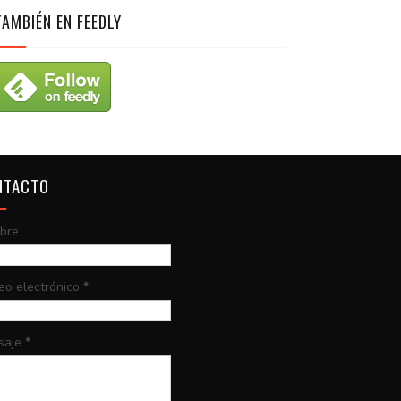
TAMBIÉN EN FEEDLY
NTACTO
bre
eo electrónico
*
saje
*