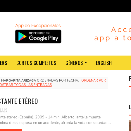
LERS
CORTOS COMPLETOS
GÉNEROS
ENGLISH
A
MARGARITA ARIZAGA
ORDENADAS POR FECHA.
ORDENAR POR
OSTRAR TODAS LAS ENTRADAS
STANTE ETÉREO
.1.19
ante etéreo (España), 2009 - 14 min. Alberto, ante la muerte
ntina de su esposa en un accidente, afronta la vida con soledad....