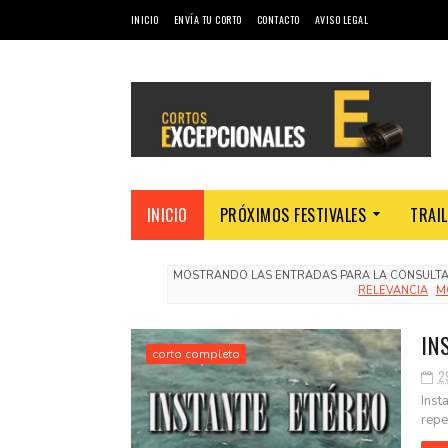
INICIO
ENVÍA TU CORTO
CONTACTO
AVISO LEGAL
INICIO
PRÓXIMOS FESTIVALES
TRAI
MOSTRANDO LAS ENTRADAS PARA LA CONSULT
RELEVANCIA
M
IN
corto completo
29
Inst
repe