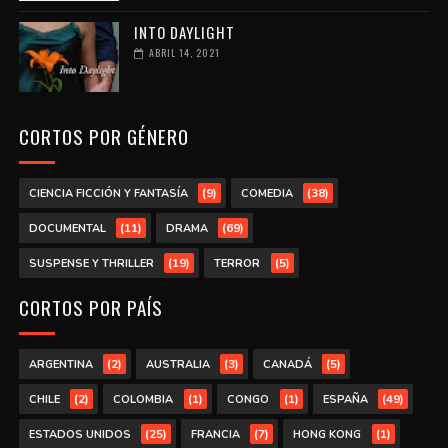
INTO DAYLIGHT
ABRIL 14, 2021
CORTOS POR GÉNERO
(9)
(38)
CIENCIA FICCIÓN Y FANTASÍA
COMEDIA
(11)
(69)
DOCUMENTAL
DRAMA
(19)
(5)
SUSPENSE Y THRILLER
TERROR
CORTOS POR PAÍS
(2)
(3)
(5)
ARGENTINA
AUSTRALIA
CANADÁ
(2)
(1)
(1)
(49)
CHILE
COLOMBIA
CONGO
ESPAÑA
(25)
(7)
(1)
ESTADOS UNIDOS
FRANCIA
HONG KONG