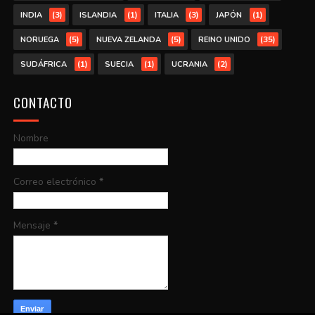
(3)
(1)
(3)
(1)
INDIA
ISLANDIA
ITALIA
JAPÓN
(5)
(5)
(35)
NORUEGA
NUEVA ZELANDA
REINO UNIDO
(1)
(1)
(2)
SUDÁFRICA
SUECIA
UCRANIA
CONTACTO
Nombre
Correo electrónico
*
Mensaje
*