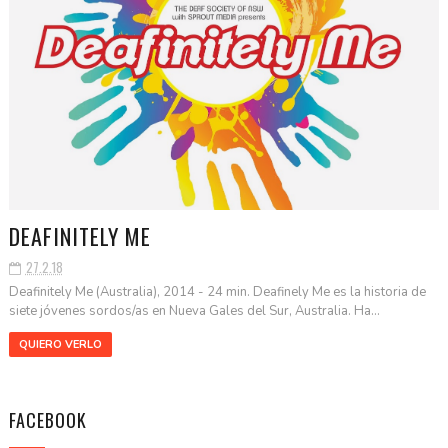
DEAFINITELY ME
27.2.18
Deafinitely Me (Australia), 2014 - 24 min. Deafinely Me es la historia de
siete jóvenes sordos/as en Nueva Gales del Sur, Australia. Ha...
QUIERO VERLO
FACEBOOK