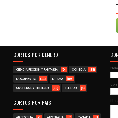
CORTOS POR GÉNERO
CO
Nom
(9)
(38)
CIENCIA FICCIÓN Y FANTASÍA
COMEDIA
(11)
(69)
DOCUMENTAL
DRAMA
Corr
(19)
(5)
SUSPENSE Y THRILLER
TERROR
Men
CORTOS POR PAÍS
(2)
(3)
(5)
ARGENTINA
AUSTRALIA
CANADÁ