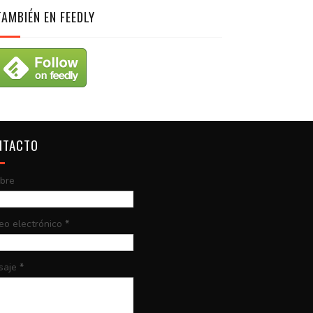
TAMBIÉN EN FEEDLY
NTACTO
bre
eo electrónico
*
saje
*