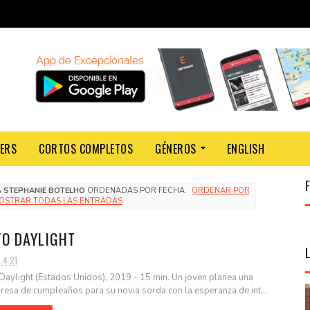
LERS
CORTOS COMPLETOS
GÉNEROS
ENGLISH
A
STEPHANIE BOTELHO
ORDENADAS POR FECHA.
ORDENAR POR
OSTRAR TODAS LAS ENTRADAS
TO DAYLIGHT
.4.21
 Daylight (Estados Unidos), 2019 - 15 min. Un joven planea una
resa de cumpleaños para su novia sorda con la esperanza de int...