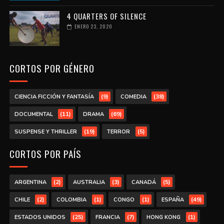
4 QUARTERS OF SILENCE
ENERO 23, 2020
CORTOS POR GÉNERO
(9)
(38)
CIENCIA FICCIÓN Y FANTASÍA
COMEDIA
(11)
(69)
DOCUMENTAL
DRAMA
(19)
(5)
SUSPENSE Y THRILLER
TERROR
CORTOS POR PAÍS
(2)
(3)
(5)
ARGENTINA
AUSTRALIA
CANADÁ
(2)
(1)
(1)
(49)
CHILE
COLOMBIA
CONGO
ESPAÑA
(25)
(7)
(1)
ESTADOS UNIDOS
FRANCIA
HONG KONG