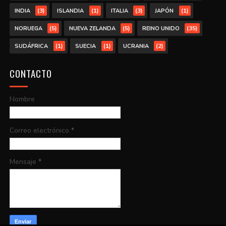
(3)
(1)
(3)
(1)
INDIA
ISLANDIA
ITALIA
JAPÓN
(5)
(5)
(35)
NORUEGA
NUEVA ZELANDA
REINO UNIDO
(1)
(1)
(2)
SUDÁFRICA
SUECIA
UCRANIA
CONTACTO
Nombre
Correo electrónico
*
Mensaje
*