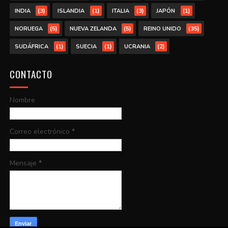
(3)
(1)
(3)
(1)
INDIA
ISLANDIA
ITALIA
JAPÓN
(5)
(5)
(35)
NORUEGA
NUEVA ZELANDA
REINO UNIDO
(1)
(1)
(2)
SUDÁFRICA
SUECIA
UCRANIA
CONTACTO
Nombre
Correo electrónico
*
Mensaje
*