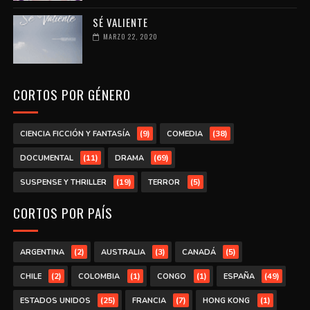
SÉ VALIENTE
MARZO 22, 2020
CORTOS POR GÉNERO
(9)
(38)
CIENCIA FICCIÓN Y FANTASÍA
COMEDIA
(11)
(69)
DOCUMENTAL
DRAMA
(19)
(5)
SUSPENSE Y THRILLER
TERROR
CORTOS POR PAÍS
(2)
(3)
(5)
ARGENTINA
AUSTRALIA
CANADÁ
(2)
(1)
(1)
(49)
CHILE
COLOMBIA
CONGO
ESPAÑA
(25)
(7)
(1)
ESTADOS UNIDOS
FRANCIA
HONG KONG