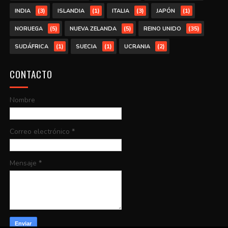
(3)
(1)
(3)
(1)
INDIA
ISLANDIA
ITALIA
JAPÓN
(5)
(5)
(35)
NORUEGA
NUEVA ZELANDA
REINO UNIDO
(1)
(1)
(2)
SUDÁFRICA
SUECIA
UCRANIA
CONTACTO
Nombre
Correo electrónico
*
Mensaje
*