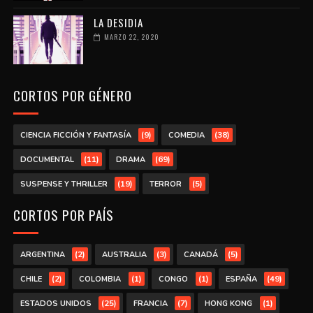
LA DESIDIA
MARZO 22, 2020
CORTOS POR GÉNERO
(9)
(38)
CIENCIA FICCIÓN Y FANTASÍA
COMEDIA
(11)
(69)
DOCUMENTAL
DRAMA
(19)
(5)
SUSPENSE Y THRILLER
TERROR
CORTOS POR PAÍS
(2)
(3)
(5)
ARGENTINA
AUSTRALIA
CANADÁ
(2)
(1)
(1)
(49)
CHILE
COLOMBIA
CONGO
ESPAÑA
(25)
(7)
(1)
ESTADOS UNIDOS
FRANCIA
HONG KONG