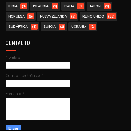
(3)
(1)
(3)
(1)
INDIA
ISLANDIA
ITALIA
JAPÓN
(5)
(5)
(35)
NORUEGA
NUEVA ZELANDA
REINO UNIDO
(1)
(1)
(2)
SUDÁFRICA
SUECIA
UCRANIA
CONTACTO
Nombre
Correo electrónico
*
Mensaje
*