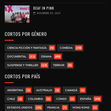
DEAF IN PINK
DICIEMBRE 02, 2021
CORTOS POR GÉNERO
(9)
(38)
CIENCIA FICCIÓN Y FANTASÍA
COMEDIA
(11)
(69)
DOCUMENTAL
DRAMA
(19)
(5)
SUSPENSE Y THRILLER
TERROR
CORTOS POR PAÍS
(2)
(3)
(5)
ARGENTINA
AUSTRALIA
CANADÁ
(2)
(1)
(1)
(49)
CHILE
COLOMBIA
CONGO
ESPAÑA
(25)
(7)
(1)
ESTADOS UNIDOS
FRANCIA
HONG KONG