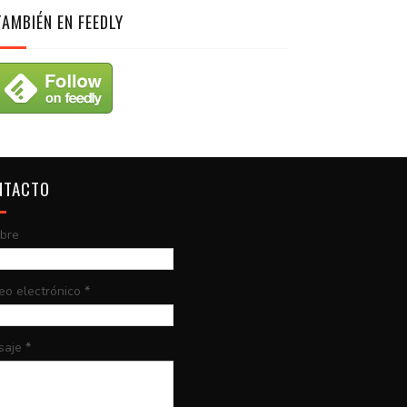
TAMBIÉN EN FEEDLY
NTACTO
bre
eo electrónico
*
saje
*