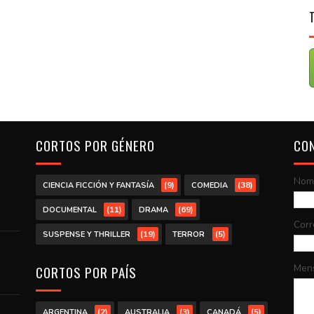
CORTOS POR GÉNERO
CO
Nom
(9)
(38)
CIENCIA FICCIÓN Y FANTASÍA
COMEDIA
(11)
(69)
DOCUMENTAL
DRAMA
Corr
(19)
(5)
SUSPENSE Y THRILLER
TERROR
Men
CORTOS POR PAÍS
(2)
(3)
(5)
ARGENTINA
AUSTRALIA
CANADÁ