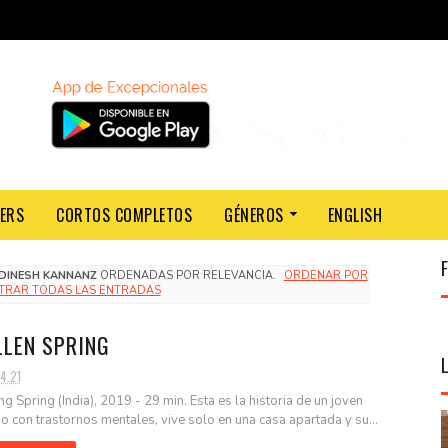
LERS
CORTOS COMPLETOS
GÉNEROS
ENGLISH
DINESH KANNANZ
ORDENADAS POR RELEVANCIA.
ORDENAR POR
TRAR TODAS LAS ENTRADAS
LLEN SPRING
4.21
ing Spring (India), 2019 - 29 min. Esta es la historia de un joven
o con trastornos mentales, vive solo en una casa apartada y su...