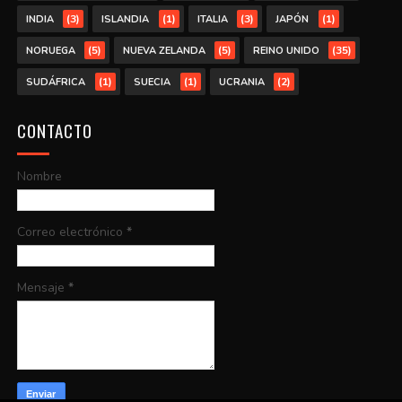
(3)
(1)
(3)
(1)
INDIA
ISLANDIA
ITALIA
JAPÓN
(5)
(5)
(35)
NORUEGA
NUEVA ZELANDA
REINO UNIDO
(1)
(1)
(2)
SUDÁFRICA
SUECIA
UCRANIA
CONTACTO
Nombre
Correo electrónico
*
Mensaje
*