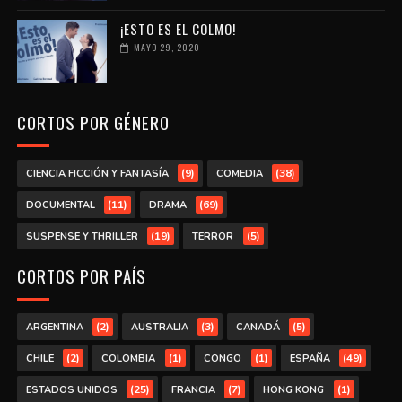
¡ESTO ES EL COLMO!
MAYO 29, 2020
CORTOS POR GÉNERO
(9)
(38)
CIENCIA FICCIÓN Y FANTASÍA
COMEDIA
(11)
(69)
DOCUMENTAL
DRAMA
(19)
(5)
SUSPENSE Y THRILLER
TERROR
CORTOS POR PAÍS
(2)
(3)
(5)
ARGENTINA
AUSTRALIA
CANADÁ
(2)
(1)
(1)
(49)
CHILE
COLOMBIA
CONGO
ESPAÑA
(25)
(7)
(1)
ESTADOS UNIDOS
FRANCIA
HONG KONG