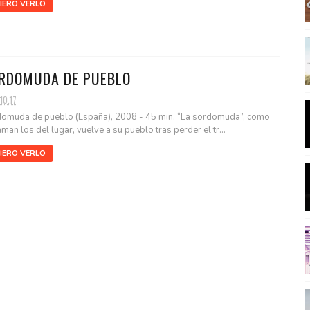
IERO VERLO
RDOMUDA DE PUEBLO
10.17
omuda de pueblo (España), 2008 - 45 min. “La sordomuda”, como
laman los del lugar, vuelve a su pueblo tras perder el tr...
IERO VERLO