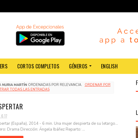
LERS
CORTOS COMPLETOS
GÉNEROS
ENGLISH
TA
NURIA MARTÍN
ORDENADAS POR RELEVANCIA.
ORDENAR POR
TRAR TODAS LAS ENTRADAS
SPERTAR
.6.17
ertar (España), 2014 - 6 min. Una mujer despierta de su letargo...
ro: Drama Dirección: Ángela Ibáñez Reparto: ...