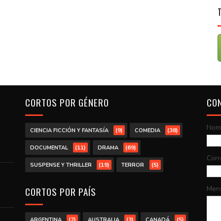
CORTOS POR GÉNERO
CO
Nom
(9)
(38)
CIENCIA FICCIÓN Y FANTASÍA
COMEDIA
(11)
(69)
DOCUMENTAL
DRAMA
Corr
(19)
(5)
SUSPENSE Y THRILLER
TERROR
Men
CORTOS POR PAÍS
(2)
(3)
(5)
ARGENTINA
AUSTRALIA
CANADÁ