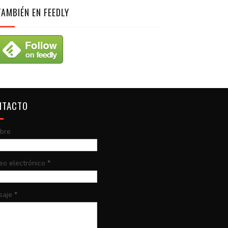
TAMBIÉN EN FEEDLY
NTACTO
bre
eo electrónico
*
saje
*