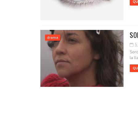
QU
SO
drama
5.
Sord
la l
QU