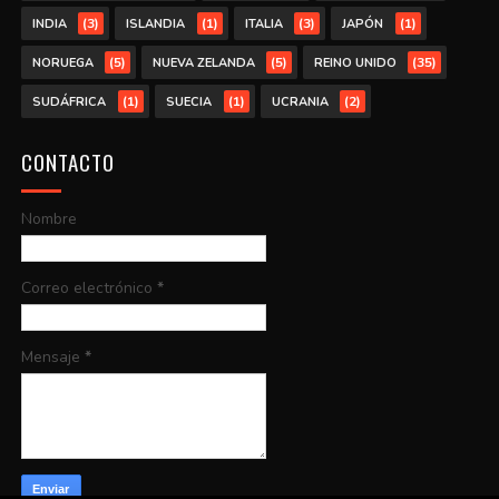
(3)
(1)
(3)
(1)
INDIA
ISLANDIA
ITALIA
JAPÓN
(5)
(5)
(35)
NORUEGA
NUEVA ZELANDA
REINO UNIDO
(1)
(1)
(2)
SUDÁFRICA
SUECIA
UCRANIA
CONTACTO
Nombre
Correo electrónico
*
Mensaje
*