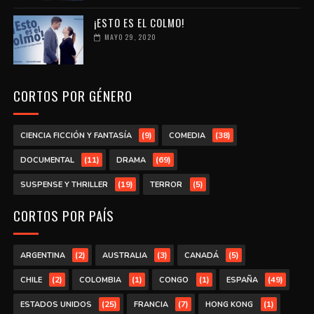
¡ESTO ES EL COLMO!
MAYO 29, 2020
CORTOS POR GÉNERO
(9)
(38)
CIENCIA FICCIÓN Y FANTASÍA
COMEDIA
(11)
(69)
DOCUMENTAL
DRAMA
(19)
(5)
SUSPENSE Y THRILLER
TERROR
CORTOS POR PAÍS
(2)
(3)
(5)
ARGENTINA
AUSTRALIA
CANADÁ
(2)
(1)
(1)
(49)
CHILE
COLOMBIA
CONGO
ESPAÑA
(25)
(7)
(1)
ESTADOS UNIDOS
FRANCIA
HONG KONG