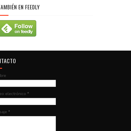
TAMBIÉN EN FEEDLY
NTACTO
bre
eo electrónico
*
saje
*