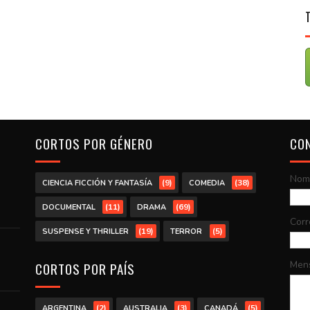
CORTOS POR GÉNERO
CO
Nom
(9)
(38)
CIENCIA FICCIÓN Y FANTASÍA
COMEDIA
(11)
(69)
DOCUMENTAL
DRAMA
Corr
(19)
(5)
SUSPENSE Y THRILLER
TERROR
Men
CORTOS POR PAÍS
(2)
(3)
(5)
ARGENTINA
AUSTRALIA
CANADÁ