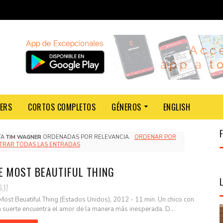
LERS
CORTOS COMPLETOS
GÉNEROS
ENGLISH
TA
TIM WAGNER
ORDENADAS POR RELEVANCIA.
ORDENAR POR
TRAR TODAS LAS ENTRADAS
E MOST BEAUTIFUL THING
6.17
Most Beuatiful Thing (Estados Unidos), 2012 - 11 min. Un chico con
 suerte encuentra el amor de la manera más inesperada. D...