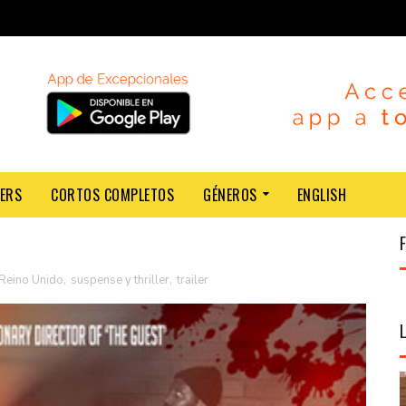
LERS
CORTOS COMPLETOS
GÉNEROS
ENGLISH
Reino Unido
,
suspense y thriller
,
trailer