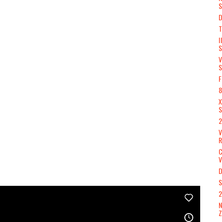
S
D
T
I
S
V
S
F
8
X
S
2
R
V
D
S
2
N