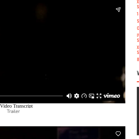
X
S
1
S
C
I
X
S
8
Trailer