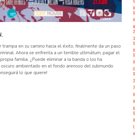
5
V
V
H
N.
3
S
trampa en su camino hacia el éxito, finalmente da un paso
I
minal. Ahora se enfrenta a un terrible ultimátum, pagar el
S
ropia familia. ¿Puede eliminar a la banda o los ha
V
r oscuro ambientado en el fondo arenoso del submundo
I
nseguirá lo que quiere!
S
2
7
V
X
S
I
1
I