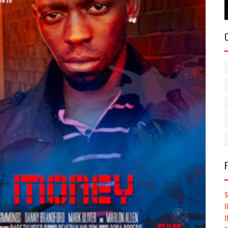
S
I
I