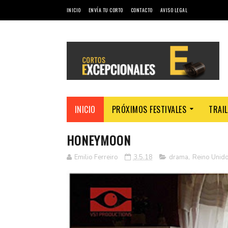
INICIO
ENVÍA TU CORTO
CONTACTO
AVISO LEGAL
INICIO
PRÓXIMOS FESTIVALES
TRAI
HONEYMOON
Emilio Ferreiro
3.5.18
drama
,
Reino Unid