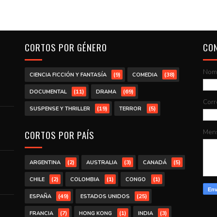
CORTOS POR GÉNERO
CO
Nom
(9)
(38)
CIENCIA FICCIÓN Y FANTASÍA
COMEDIA
(11)
(69)
DOCUMENTAL
DRAMA
Corr
(19)
(5)
SUSPENSE Y THRILLER
TERROR
Men
CORTOS POR PAÍS
(2)
(3)
(5)
ARGENTINA
AUSTRALIA
CANADÁ
(2)
(1)
(1)
CHILE
COLOMBIA
CONGO
(49)
(25)
ESPAÑA
ESTADOS UNIDOS
(7)
(1)
(3)
FRANCIA
HONG KONG
INDIA