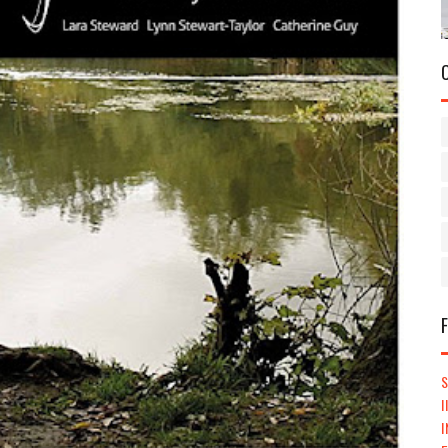
S
I
I