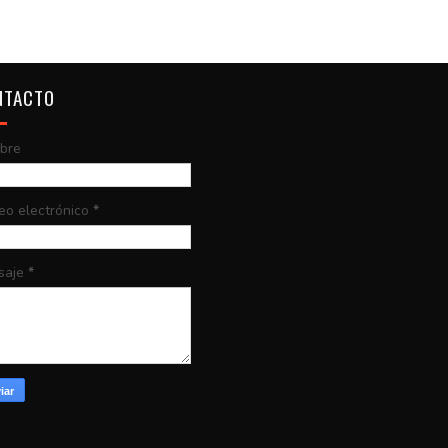
NTACTO
bre
eo electrónico
*
saje
*