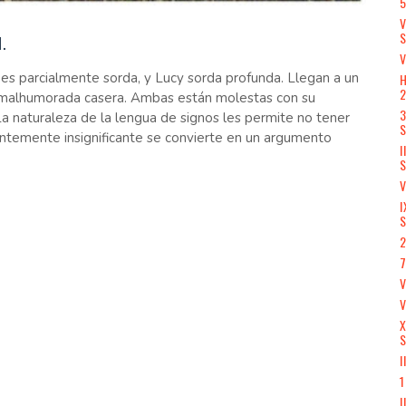
5
V
.
V
 es parcialmente sorda, y Lucy sorda profunda. Llegan a un
H
 malhumorada casera. Ambas están molestas con su
3
 naturaleza de la lengua de signos les permite no tener
S
ntemente insignificante se convierte en un argumento
I
S
V
I
S
2
7
V
X
S
I
1
I