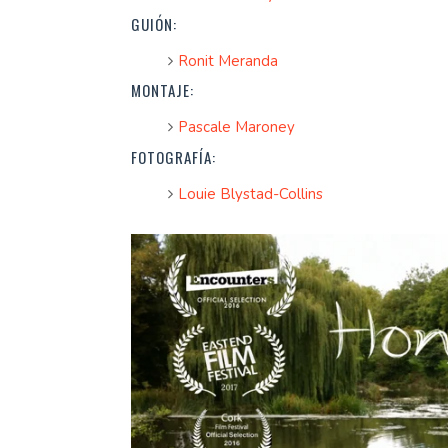
GUIÓN:
Ronit Meranda
MONTAJE:
Pascale Maroney
FOTOGRAFÍA:
Louie Blystad-Collins