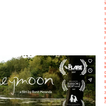
S
D
T
I
S
V
S
F
8
X
S
2
R
V
D
S
2
N