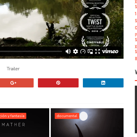
X
S
1
S
C
I
X
S
8
Trailer
cción y fantasía
documental