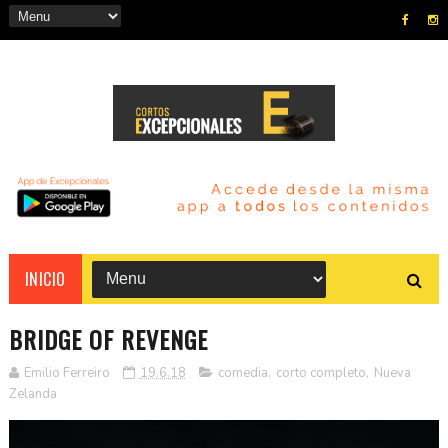
INICIO
BRIDGE OF REVENGE
Emilio Ferreiro
19.6.18
comedia
,
corto completo
,
Nueva
Zelanda