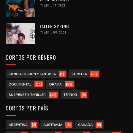
ABRIL 14, 2021
FALLEN SPRING
ABRIL 08, 2021
CORTOS POR GÉNERO
(9)
(38)
CIENCIA FICCIÓN Y FANTASÍA
COMEDIA
(11)
(69)
DOCUMENTAL
DRAMA
(19)
(5)
SUSPENSE Y THRILLER
TERROR
CORTOS POR PAÍS
(2)
(3)
(5)
ARGENTINA
AUSTRALIA
CANADÁ