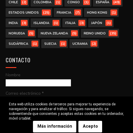
(2)
(1)
(1)
(49)
CHILE
COLOMBIA
CONGO
ESPAÑA
(25)
(7)
(1)
ESTADOS UNIDOS
FRANCIA
HONG KONG
(3)
(1)
(3)
(1)
INDIA
ISLANDIA
ITALIA
JAPÓN
(5)
(5)
(35)
NORUEGA
NUEVA ZELANDA
REINO UNIDO
(1)
(1)
(2)
SUDÁFRICA
SUECIA
UCRANIA
CONTACTO
Nombre
Correo electrónico
*
Esta web utiliza cookies de terceros para mejorar tu experiencia de
navegación y para analizar el tráfico. Si sigues navegando, se
Mensaje
*
sobreentiende que consientes y aceptas estas cookies en tu ordenador,
móvil o tablet.
Más información
Acepto