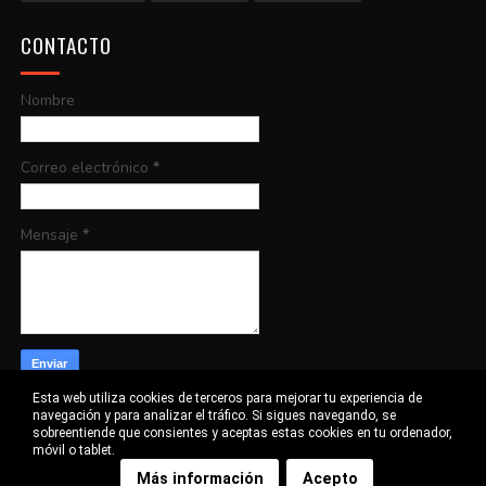
CONTACTO
Nombre
Correo electrónico
*
Mensaje
*
Esta web utiliza cookies de terceros para mejorar tu experiencia de
navegación y para analizar el tráfico. Si sigues navegando, se
sobreentiende que consientes y aceptas estas cookies en tu ordenador,
móvil o tablet.
©
CORTOS EXCEPCIONALES
2016-2020 | CREATED BY
SORA TEMPLATES
&
BLOGGER
Más información
Acepto