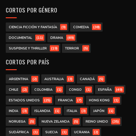
CORTOS POR GÉNERO
(9)
(38)
CIENCIA FICCIÓN Y FANTASÍA
COMEDIA
(11)
(69)
DOCUMENTAL
DRAMA
(19)
(5)
SUSPENSE Y THRILLER
TERROR
CORTOS POR PAÍS
(2)
(3)
(5)
ARGENTINA
AUSTRALIA
CANADÁ
(2)
(1)
(1)
(49)
CHILE
COLOMBIA
CONGO
ESPAÑA
(25)
(7)
(1)
ESTADOS UNIDOS
FRANCIA
HONG KONG
(3)
(1)
(3)
(1)
INDIA
ISLANDIA
ITALIA
JAPÓN
(5)
(5)
(35)
NORUEGA
NUEVA ZELANDA
REINO UNIDO
(1)
(1)
(2)
SUDÁFRICA
SUECIA
UCRANIA