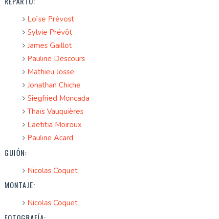
REPARTO:
Loïse Prévost
Sylvie Prévôt
James Gaillot
Pauline Descours
Mathieu Josse
Jonathan Chiche
Siegfried Moncada
Thaïs Vauquières
Laëtitia Moiroux
Pauline Acard
GUIÓN:
Nicolas Coquet
MONTAJE:
Nicolas Coquet
FOTOGRAFÍA: