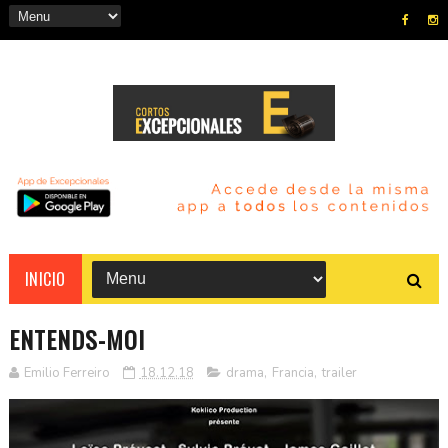
INICIO
ENTENDS-MOI
Emilio Ferreiro
18.12.18
drama
,
Francia
,
trailer