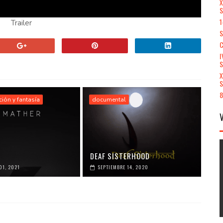
X
S
1
Trailer
S
C
I
X
S
8
cción y fantasía
documental
DEAF SISTERHOOD
01, 2021
SEPTIEMBRE 14, 2020