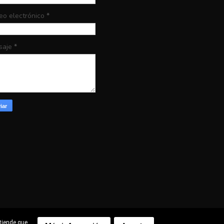
eo electrónico
*
saje
*
ntiende que