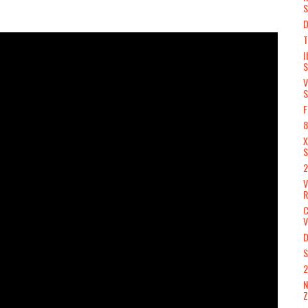
S
D
T
I
S
V
S
F
8
X
S
2
R
V
D
S
2
N