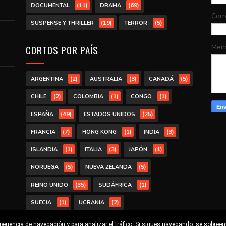
(11)
(69)
DOCUMENTAL
DRAMA
Corr
(19)
(5)
SUSPENSE Y THRILLER
TERROR
Men
CORTOS POR PAÍS
(2)
(3)
(5)
ARGENTINA
AUSTRALIA
CANADÁ
(2)
(1)
(1)
CHILE
COLOMBIA
CONGO
(49)
(25)
ESPAÑA
ESTADOS UNIDOS
(7)
(1)
(3)
FRANCIA
HONG KONG
INDIA
(1)
(3)
(1)
ISLANDIA
ITALIA
JAPÓN
(5)
(5)
NORUEGA
NUEVA ZELANDA
(35)
(1)
REINO UNIDO
SUDÁFRICA
(1)
(2)
SUECIA
UCRANIA
xperiencia de navegación y para analizar el tráfico. Si sigues navegando, se sobree