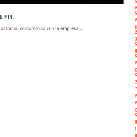
5
V
6 MIN.
V
H
 mostrar su compromiso con la empresa…
3
S
I
S
V
I
S
2
7
V
X
S
I
1
I