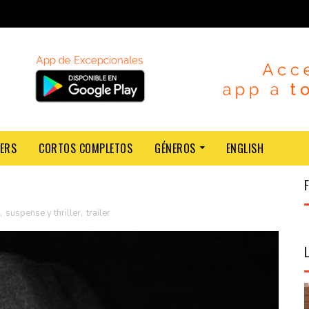
LERS
CORTOS COMPLETOS
GÉNEROS
ENGLISH
,
suspense y thriller
,
trailer