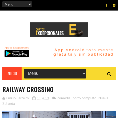
INICIO
RAILWAY CROSSING
Emilio Ferreiro
11.4.19
comedia
,
corto completo
,
Nueva
Zelanda