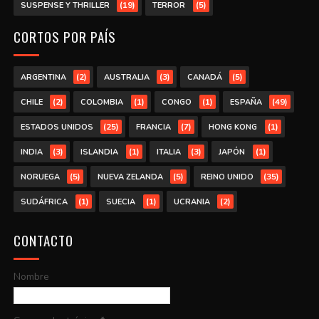
(19)
(5)
SUSPENSE Y THRILLER
TERROR
CORTOS POR PAÍS
(2)
(3)
(5)
ARGENTINA
AUSTRALIA
CANADÁ
(2)
(1)
(1)
(49)
CHILE
COLOMBIA
CONGO
ESPAÑA
(25)
(7)
(1)
ESTADOS UNIDOS
FRANCIA
HONG KONG
(3)
(1)
(3)
(1)
INDIA
ISLANDIA
ITALIA
JAPÓN
(5)
(5)
(35)
NORUEGA
NUEVA ZELANDA
REINO UNIDO
(1)
(1)
(2)
SUDÁFRICA
SUECIA
UCRANIA
CONTACTO
Nombre