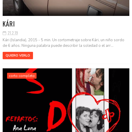
KÁRI
21.2.19
Kári (Islandia), 2015 - 5 min. Un cortometraje sobre Kári, un niño sordo
de 6 años. Ninguna palabra puede describir la soledad o el arr...
QUIERO VERLO
corto completo