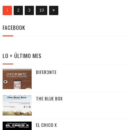
1
2
3
10
FACEBOOK
LO + ÚLTIMO MES
DIFER3NTE
THE BLUE BOX
EL CHICO X