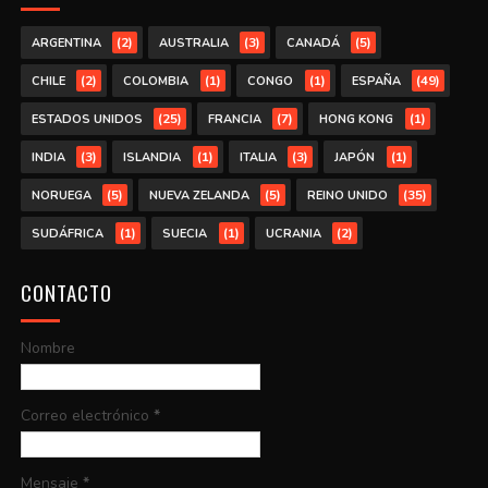
(2)
(3)
(5)
ARGENTINA
AUSTRALIA
CANADÁ
(2)
(1)
(1)
(49)
CHILE
COLOMBIA
CONGO
ESPAÑA
(25)
(7)
(1)
ESTADOS UNIDOS
FRANCIA
HONG KONG
(3)
(1)
(3)
(1)
INDIA
ISLANDIA
ITALIA
JAPÓN
(5)
(5)
(35)
NORUEGA
NUEVA ZELANDA
REINO UNIDO
(1)
(1)
(2)
SUDÁFRICA
SUECIA
UCRANIA
CONTACTO
Nombre
Correo electrónico
*
Mensaje
*