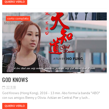
QUIERO VERLO
corto completo
GOD KNOWS
22.11.18
God Knows (Hong Kong), 2016 - 13 min. Abo forma la banda "ABO"
con sus amigos Benny y Olivia. Actúan en Central Pier y luch...
QUIERO VERLO