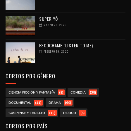
SUPER YÓ
MARZO 22, 2020
ESCÚCHAME (LISTEN TO ME)
FEBRERO 19, 2020
CORTOS POR GÉNERO
(9)
(38)
CIENCIA FICCIÓN Y FANTASÍA
COMEDIA
(11)
(69)
DOCUMENTAL
DRAMA
(19)
(5)
SUSPENSE Y THRILLER
TERROR
CORTOS POR PAÍS