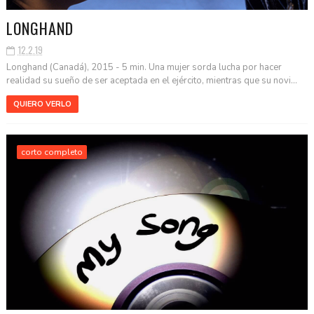
LONGHAND
12.2.19
Longhand (Canadá), 2015 - 5 min. Una mujer sorda lucha por hacer
realidad su sueño de ser aceptada en el ejército, mientras que su novi...
QUIERO VERLO
corto completo